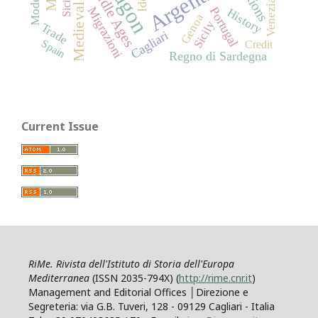
Medieval History
Argentina
Middle Ages
Sicilia
Venezia
Migrazioni
Portugal
History
Genoa
Sicily
Trade
Cagliari
Spain
Credit
Regno di Sardegna
Current Issue
RiMe. Rivista dell'Istituto di Storia dell'Europa
Mediterranea
(ISSN 2035-794X) (
http://rime.cnr.it
)
Management and Editorial Offices │Direzione e
Segreteria: via G.B. Tuveri, 128 - 09129 Cagliari - Italia