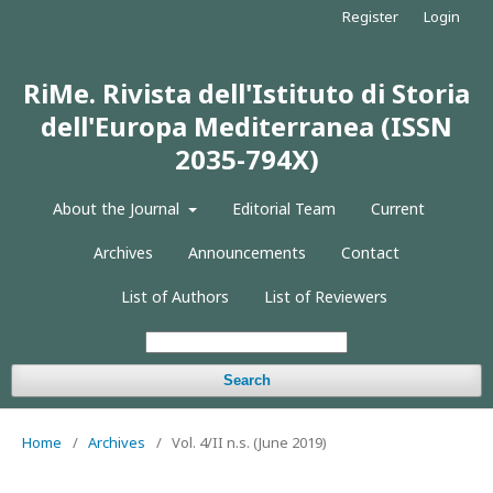
Register
Login
RiMe. Rivista dell'Istituto di Storia
dell'Europa Mediterranea (ISSN
2035-794X)
About the Journal
Editorial Team
Current
Archives
Announcements
Contact
List of Authors
List of Reviewers
Search
Home
/
Archives
/
Vol. 4/II n.s. (June 2019)