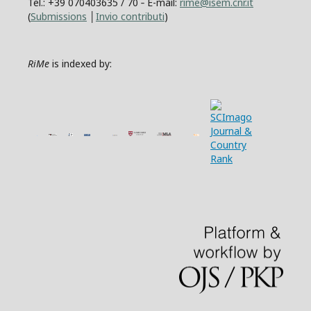
Tel.: +39 070403635 / 70 ‐ E-mail:
rime@isem.cnr.it
(
Submissions
│
Invio contributi
)
RiMe
is indexed by: