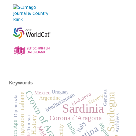
Keywords
Crown of Aragon
Uruguay
Genova
Mexico
Medioevo
Mediterranean
Migrazioni italiane
Sardegna
Slavery
Diplomazia
Argentine
Sardinia
Archives
Corona d'Aragona
Tunisia
Italy
Modern Age
Italia
Migrations
Identity