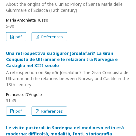
About the origins of the Cluniac Priory of Santa Maria delle
Giummare of Sciacca (12th century)
Maria Antonietta Russo
5-30
pdf
References
Una retrospettiva su Sigurðr Jórsalafari? La Gran
Conquista de Ultramar e le relazioni tra Norvegia e
Castiglia nel XIII secolo
A retrospection on Sigurðr Jórsalafari? The Gran Conquista de
Ultramar and the relations between Norway and Castile in the
13th century
Francesco D'Angelo
31-45
pdf
References
Le visite pastorali in Sardegna nel medioevo ed in età
moderna: difficoltà, modalità, fonti, storiografia