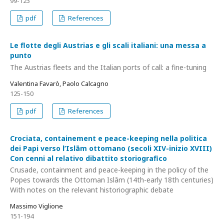
99-123
pdf
References
Le flotte degli Austrias e gli scali italiani: una messa a
punto
The Austrias fleets and the Italian ports of call: a fine-tuning
Valentina Favarò, Paolo Calcagno
125-150
pdf
References
Crociata, containement e peace-keeping nella politica
dei Papi verso l’Islām ottomano (secoli XIV-inizio XVIII)
Con cenni al relativo dibattito storiografico
Crusade, containment and peace-keeping in the policy of the
Popes towards the Ottoman Islām (14th-early 18th centuries)
With notes on the relevant historiographic debate
Massimo Viglione
151-194