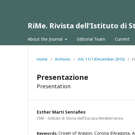
RiMe. Rivista dell'Istituto di
About the Journal
Editorial Team
Current
Home
/
Archives
/
Vol. 11/1 (December 2013)
/
F
Presentazione
Presentation
Esther Martí Sentañes
CNR - Istituto di Storia dell'Europa Mediterranea
Crown of Aragon, Corona d'Aragona, A
Keywords: