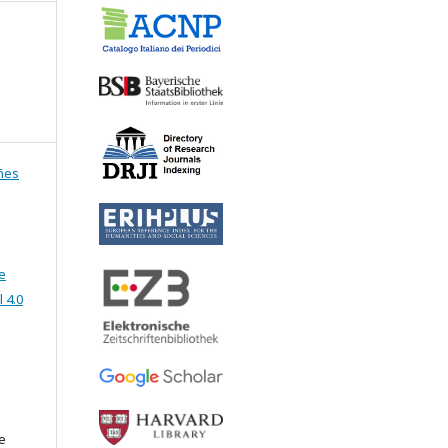
añes
e
 4.0
e