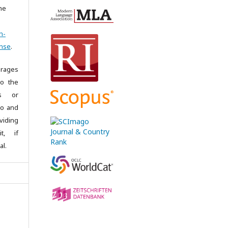
the
n-
ense
.
rages
to the
es or
 to and
iding
it, if
al.