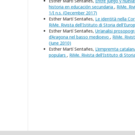
Esther Martí Sentañes,
Entre juego y nuevas
historia en educación secundaria
,
RiMe. Riv
1/I n.s. (December 2017)
Esther Martí Sentañes,
Le identità nella Co
RiMe. Rivista dell'Istituto di Storia dell'Eu
Esther Martí Sentañes,
Un’analisi prosopogra
d’Aragona nel basso medioevo
,
RiMe. Rivis
(June 2010)
Esther Martí Sentañes,
L’empremta catalana e
populars
,
RiMe. Rivista dell'Istituto di Sto