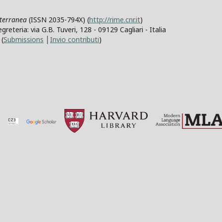
iterranea
(ISSN 2035-794X) (
http://rime.cnr.it
)
teria: via G.B. Tuveri, 128 - 09129 Cagliari - Italia
(
Submissions
│
Invio contributi
)