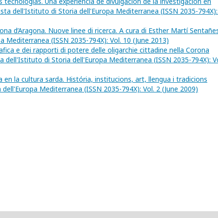
 tecnologías. Una experiencia de divulgación de la investigación en
ista dell'Istituto di Storia dell'Europa Mediterranea (ISSN 2035-794X):
rona d’Aragona. Nuove linee di ricerca. A cura di Esther Martí Sentañ
ropa Mediterranea (ISSN 2035-794X): Vol. 10 (June 2013)
fica e dei rapporti di potere delle oligarchie cittadine nella Corona
ta dell'Istituto di Storia dell'Europa Mediterranea (ISSN 2035-794X): Vo
n la cultura sarda. História, institucions, art, llengua i tradicions
ria dell'Europa Mediterranea (ISSN 2035-794X): Vol. 2 (June 2009)