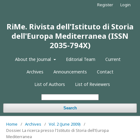
Register
Login
RiMe. Rivista dell'Istituto di Storia
dell'Europa Mediterranea (ISSN
2035-794X)
About the Journal
Editorial Team
Current
Archives
Announcements
Contact
List of Authors
List of Reviewers
Search
Home
/
Archives
/
Vol. 2 (June 2009)
/
Dossier. La ricerca presso l'Istituto di Storia dell'Europa
Mediterranea