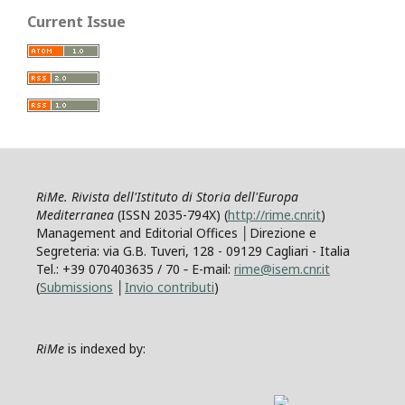
Current Issue
RiMe. Rivista dell'Istituto di Storia dell'Europa
Mediterranea
(ISSN 2035-794X) (
http://rime.cnr.it
)
Management and Editorial Offices │Direzione e
Segreteria: via G.B. Tuveri, 128 - 09129 Cagliari - Italia
Tel.: +39 070403635 / 70 ‐ E-mail:
rime@isem.cnr.it
(
Submissions
│
Invio contributi
)
RiMe
is indexed by: