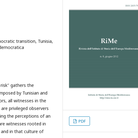
cratic transition, Tunisia,
 democratica
 risk" gathers the
composed by Tunisian and
ors, all witnesses in the
 are privileged observers
ting the perceptions of an
PDF
 are witnesses rooted in
d and in that culture of