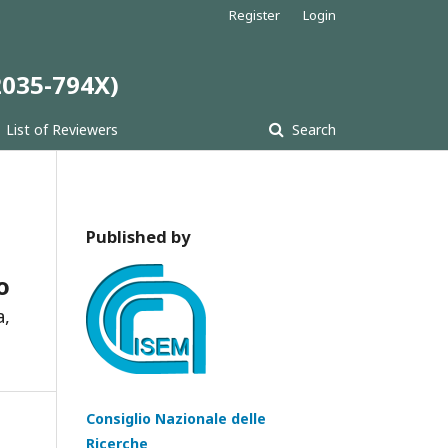
Register
Login
 2035-794X)
List of Reviewers
Search
Published by
o
a,
Consiglio Nazionale delle
Ricerche