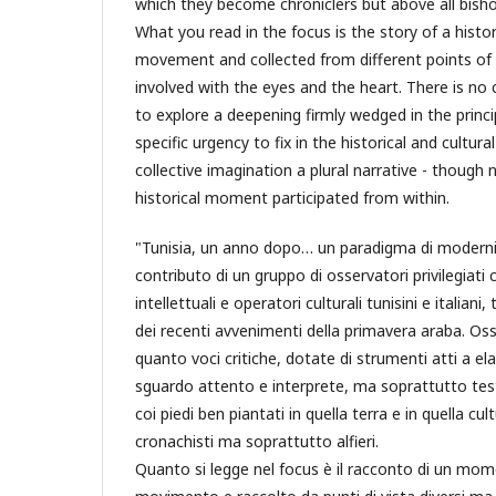
which they become chroniclers but above all bish
What you read in the focus is the story of a histor
movement and collected from different points of v
involved with the eyes and the heart. There is no 
to explore a deepening firmly wedged in the princip
specific urgency to fix in the historical and cultu
collective imagination a plural narrative - though 
historical moment participated from within.
"Tunisia, un anno dopo… un paradigma di modernità
contributo di un gruppo di osservatori privilegiati
intellettuali e operatori culturali tunisini e italian
dei recenti avvenimenti della primavera araba. Osser
quanto voci critiche, dotate di strumenti atti a el
sguardo attento e interprete, ma soprattutto tes
coi piedi ben piantati in quella terra e in quella cul
cronachisti ma soprattutto alfieri.
Quanto si legge nel focus è il racconto di un mo