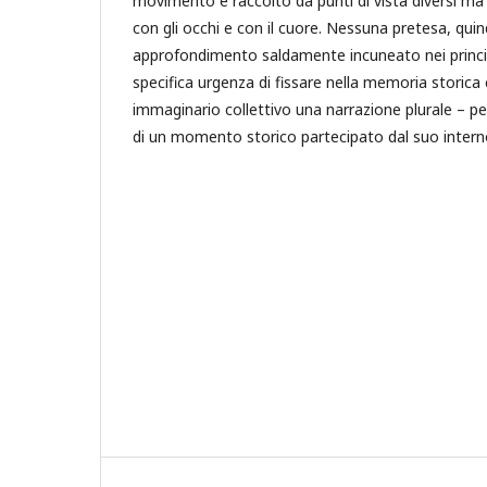
movimento e raccolto da punti di vista diversi ma
con gli occhi e con il cuore. Nessuna pretesa, quind
approfondimento saldamente incuneato nei principi 
specifica urgenza di fissare nella memoria storica e
immaginario collettivo una narrazione plurale – p
di un momento storico partecipato dal suo intern