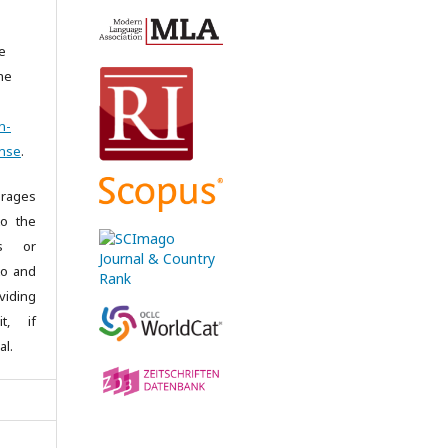
e
the
n-
ense
.
rages
to the
es or
 to and
iding
it, if
al.