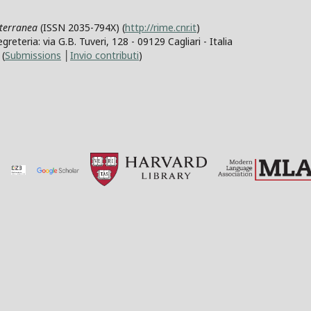
iterranea
(ISSN 2035-794X) (
http://rime.cnr.it
)
teria: via G.B. Tuveri, 128 - 09129 Cagliari - Italia
(
Submissions
│
Invio contributi
)