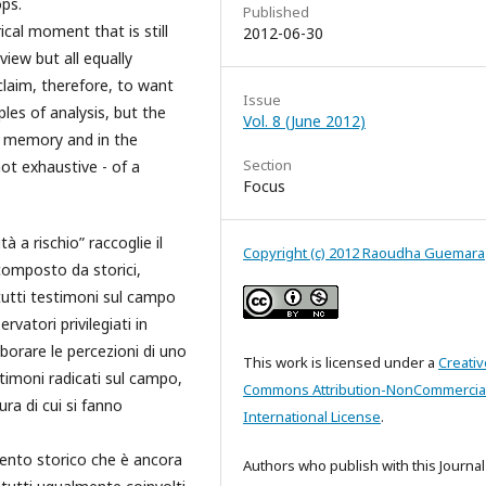
ops.
Published
ical moment that is still
2012-06-30
iew but all equally
claim, therefore, to want
Issue
les of analysis, but the
Vol. 8 (June 2012)
ral memory and in the
Section
not exhaustive - of a
Focus
 a rischio” raccoglie il
Copyright (c) 2012 Raoudha Guemara
 composto da storici,
i, tutti testimoni sul campo
vatori privilegiati in
aborare le percezioni di uno
This work is licensed under a
Creativ
timoni radicati sul campo,
Commons Attribution-NonCommercial
tura di cui si fanno
International License
.
mento storico che è ancora
Authors who publish with this Journal