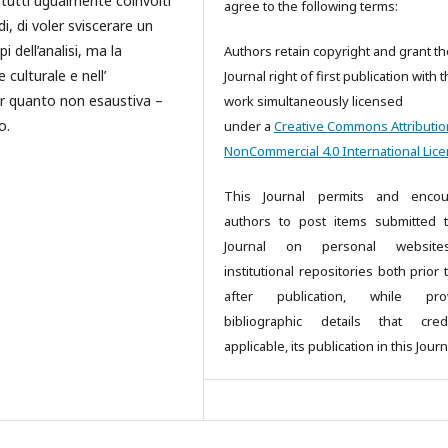
 tutti ugualmente coinvolti
agree to the following terms:
i, di voler sviscerare un
dell’analisi, ma la
Authors retain copyright and grant th
 culturale e nell’
Journal right of first publication with 
er quanto non esaustiva –
work simultaneously licensed
o.
under a
Creative Commons Attributio
NonCommercial 4.0 International Lic
This Journal permits and encou
authors to post items submitted 
Journal on personal websit
institutional repositories both prior
after publication, while prov
bibliographic details that cred
applicable, its publication in this Journ