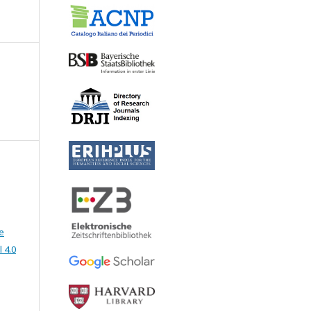
e
 4.0