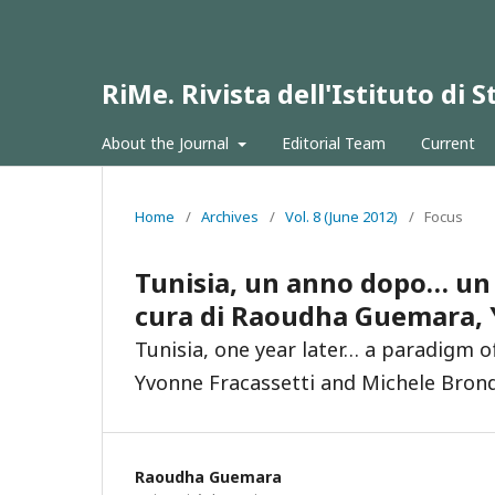
RiMe. Rivista dell'Istituto di
About the Journal
Editorial Team
Current
Home
/
Archives
/
Vol. 8 (June 2012)
/
Focus
Tunisia, un anno dopo… un 
cura di Raoudha Guemara, 
Tunisia, one year later… a paradigm 
Yvonne Fracassetti and Michele Bron
Raoudha Guemara