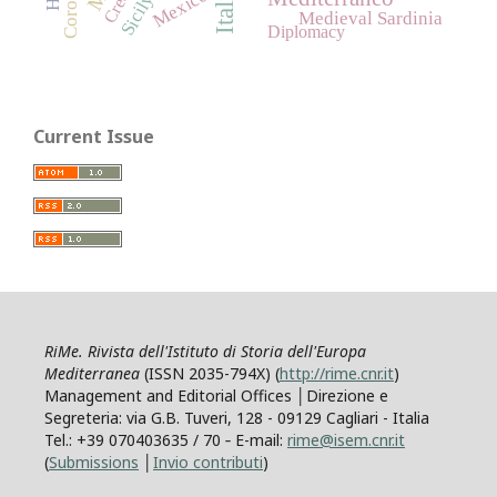
Credit
Mexico
Sicily
Medieval Sardinia
Diplomacy
Current Issue
RiMe. Rivista dell'Istituto di Storia dell'Europa
Mediterranea
(ISSN 2035-794X) (
http://rime.cnr.it
)
Management and Editorial Offices │Direzione e
Segreteria: via G.B. Tuveri, 128 - 09129 Cagliari - Italia
Tel.: +39 070403635 / 70 ‐ E-mail:
rime@isem.cnr.it
(
Submissions
│
Invio contributi
)