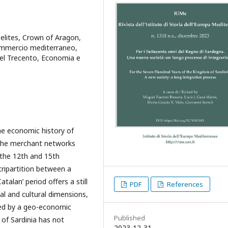
elites, Crown of Aragon,
ommercio mediterraneo,
 del Trecento, Economia e
he economic history of
n the merchant networks
 the 12th and 15th
 tripartition between a
atalan’ period offers a still
PDF
References
cal and cultural dimensions,
ined by a geo-economic
Published
 of Sardinia has not
2023-12-31