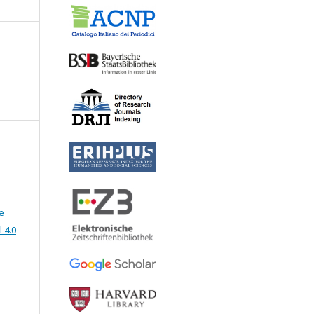
e
 4.0