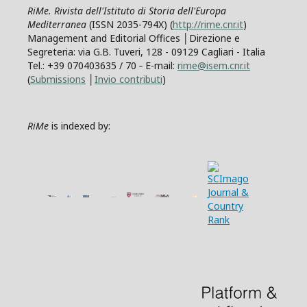
RiMe. Rivista dell'Istituto di Storia dell'Europa
Mediterranea
(ISSN 2035-794X) (
http://rime.cnr.it
)
Management and Editorial Offices │Direzione e
Segreteria: via G.B. Tuveri, 128 - 09129 Cagliari - Italia
Tel.: +39 070403635 / 70 ‐ E-mail:
rime@isem.cnr.it
(
Submissions
│
Invio contributi
)
RiMe
is indexed by: