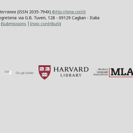
iterranea
(ISSN 2035-794X) (
http://rime.cnr.it
)
teria: via G.B. Tuveri, 128 - 09129 Cagliari - Italia
(
Submissions
│
Invio contributi
)