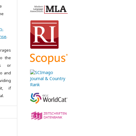
e
the
n-
ense
.
rages
to the
es or
 to and
iding
it, if
al.