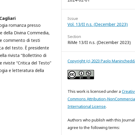
Cagliari
Issue
Vol. 13/II n.s. (December 2023)
logia romanza presso
ione della Divina Commedia,
Section
e e commento di testi
RiMe 13/II n.s. (December 2023)
ca del testo. È presidente
lla rivista “Bollettino di
Copyright (c) 2023 Paolo Maninchedd
 riviste “Critica del Testo”
logia e letteratura della
This work is licensed under a
Creativ
Commons Attribution-NonCommercial
International License
.
Authors who publish with this Journal
agree to the following terms: