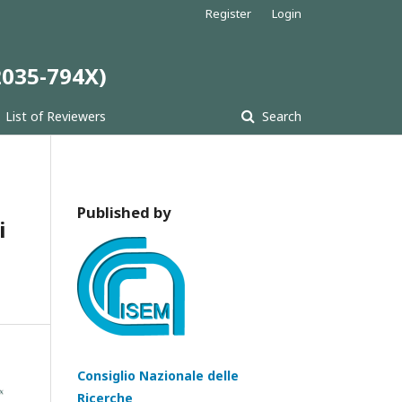
Register
Login
 2035-794X)
List of Reviewers
Search
Published by
i
Consiglio Nazionale delle
Ricerche