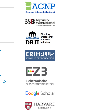
a
e
 4.0