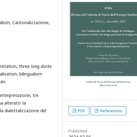
alism, Cantonalizzazione,
pretation, three
long durée
isation, bilingualism
ian.
interpretazione, tre
 alterato: la
la dialettalizzazione del
PDF
References
Published
2024-02-01