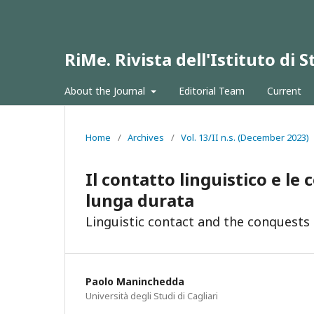
RiMe. Rivista dell'Istituto di
About the Journal
Editorial Team
Current
Home
/
Archives
/
Vol. 13/II n.s. (December 2023)
Il contatto linguistico e le
lunga durata
Linguistic contact and the conquests
Paolo Maninchedda
Università degli Studi di Cagliari