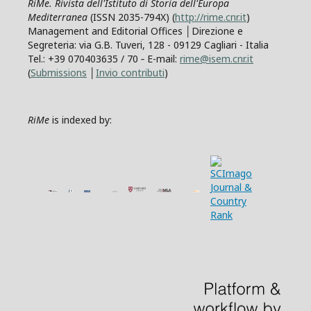
RiMe. Rivista dell'Istituto di Storia dell'Europa
Mediterranea
(ISSN 2035-794X) (
http://rime.cnr.it
)
Management and Editorial Offices │Direzione e
Segreteria: via G.B. Tuveri, 128 - 09129 Cagliari - Italia
Tel.: +39 070403635 / 70 ‐ E-mail:
rime@isem.cnr.it
(
Submissions
│
Invio contributi
)
RiMe
is indexed by: