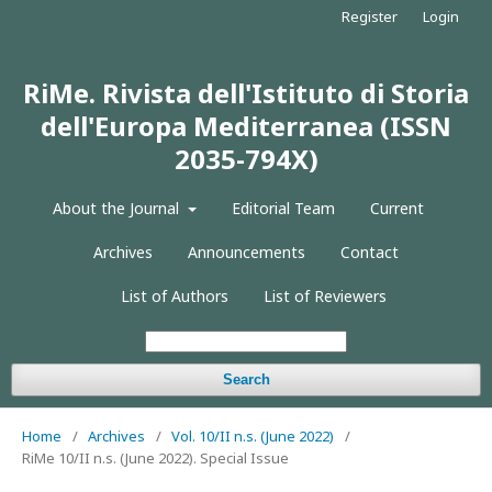
Register
Login
RiMe. Rivista dell'Istituto di Storia
dell'Europa Mediterranea (ISSN
2035-794X)
About the Journal
Editorial Team
Current
Archives
Announcements
Contact
List of Authors
List of Reviewers
Search
Home
/
Archives
/
Vol. 10/II n.s. (June 2022)
/
RiMe 10/II n.s. (June 2022). Special Issue