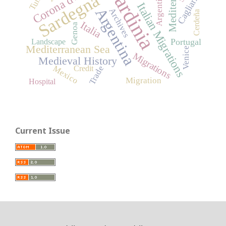
Mediterraneo
Sardinia
Sardegna
Argentine
Cagliari
Italian Migrations
Argentina
Archives
Cerdeña
Italia
Genoa
Portugal
Landscape
Mediterranean Sea
Venice
Migrations
Medieval History
Mexico
Trade
Credit
Migration
Hospital
Current Issue