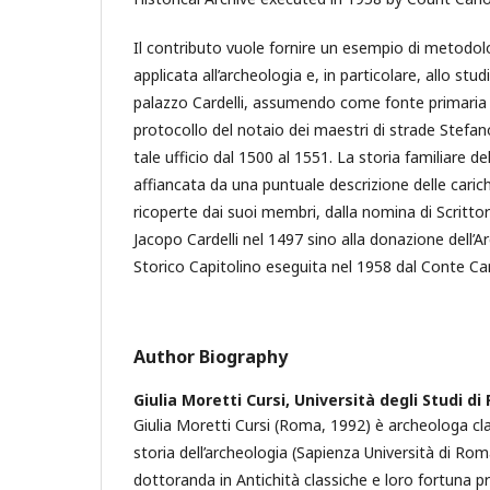
Il contributo vuole fornire un esempio di metodolog
applicata all’archeologia e, in particolare, allo studio
palazzo Cardelli, assumendo come fonte primaria lo
protocollo del notaio dei maestri di strade Stefan
tale ufficio dal 1500 al 1551. La storia familiare de
affiancata da una puntuale descrizione delle caric
ricoperte dai suoi membri, dalla nomina di Scritto
Jacopo Cardelli nel 1497 sino alla donazione dell’Arc
Storico Capitolino eseguita nel 1958 dal Conte Carl
Author Biography
Giulia Moretti Cursi,
Università degli Studi d
Giulia Moretti Cursi (Roma, 1992) è archeologa cla
storia dell’archeologia (Sapienza Università di Ro
dottoranda in Antichità classiche e loro fortuna pr