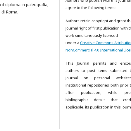
Authors who publish with this Journal
il diploma in paleografia,
agree to the following terms:
o di Roma.
Authors retain copyright and grant th
Journal right of first publication with 
work simultaneously licensed
under a
Creative Commons Attributio
NonCommercial 4.0 International Lic
This Journal permits and encou
authors to post items submitted 
Journal on personal websit
institutional repositories both prior
after publication, while prov
bibliographic details that cred
applicable, its publication in this Journ