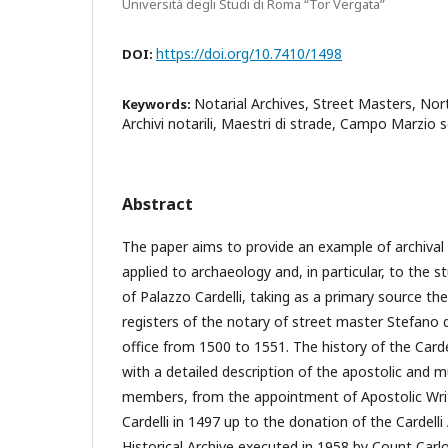
Università degli Studi di Roma “Tor Vergata”
https://doi.org/10.7410/1498
DOI:
Notarial Archives, Street Masters, No
Keywords:
Archivi notarili, Maestri di strade, Campo Marzio 
Abstract
The paper aims to provide an example of archiva
applied to archaeology and, in particular, to the s
of Palazzo Cardelli, taking as a primary source th
registers of the notary of street master Stefano 
office from 1500 to 1551. The history of the Cardel
with a detailed description of the apostolic and mu
members, from the appointment of Apostolic Writ
Cardelli in 1497 up to the donation of the Cardelli
Historical Archive executed in 1958 by Count Carlo 