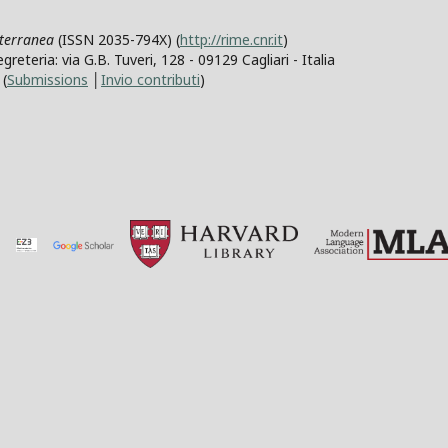
iterranea
(ISSN 2035-794X) (
http://rime.cnr.it
)
teria: via G.B. Tuveri, 128 - 09129 Cagliari - Italia
(
Submissions
│
Invio contributi
)