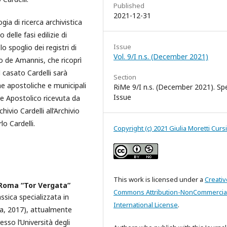
Published
2021-12-31
ia di ricerca archivistica
 delle fasi edilizie di
Issue
 spoglio dei registri di
Vol. 9/I n.s. (December 2021)
o de Amannis, che ricoprì
l casato Cardelli sarà
Section
he apostoliche e municipali
RiMe 9/I n.s. (December 2021). Spe
Issue
re Apostolico ricevuta da
hivio Cardelli all’Archivio
o Cardelli.
Copyright (c) 2021 Giulia Moretti Cursi
This work is licensed under a
Creativ
i Roma “Tor Vergata”
Commons Attribution-NonCommercial
ssica specializzata in
International License
.
ma, 2017), attualmente
esso l’Università degli