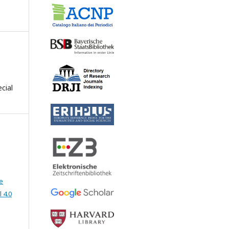
cial
e
 4.0