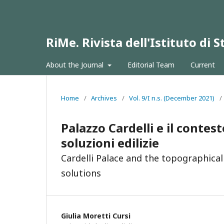
RiMe. Rivista dell'Istituto di
About the Journal
Editorial Team
Current
Home
/
Archives
/
Vol. 9/I n.s. (December 2021)
/
Palazzo Cardelli e il contes
soluzioni edilizie
Cardelli Palace and the topographica
solutions
Giulia Moretti Cursi