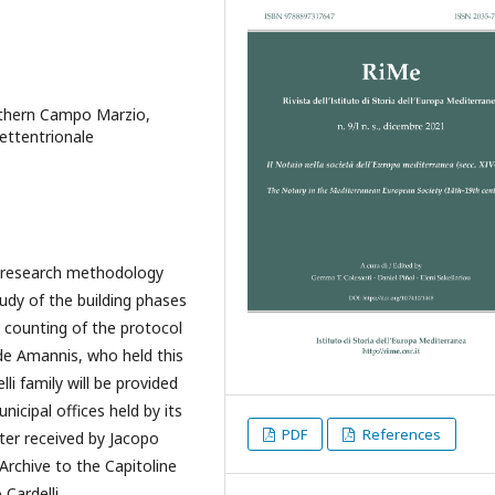
rthern Campo Marzio,
settentrionale
l research methodology
tudy of the building phases
e counting of the protocol
de Amannis, who held this
li family will be provided
nicipal offices held by its
PDF
References
er received by Jacopo
 Archive to the Capitoline
Cardelli.