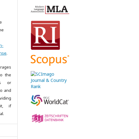
e
the
n-
ense
.
rages
to the
es or
 to and
iding
it, if
al.