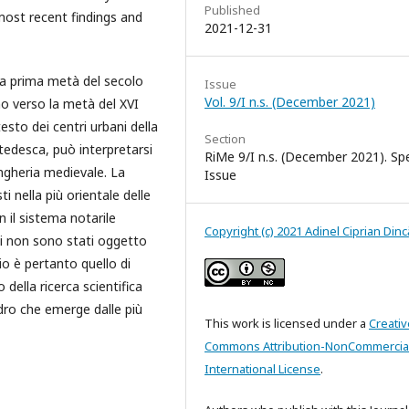
Published
 most recent findings and
2021-12-31
lla prima metà del secolo
Issue
Vol. 9/I n.s. (December 2021)
ino verso la metà del XVI
esto dei centri urbani della
Section
tedesca, può interpretarsi
RiMe 9/I n.s. (December 2021). Spe
Ungheria medievale. La
Issue
i nella più orientale delle
 il sistema notarile
Copyright (c) 2021 Adinel Ciprian Dinc
i non sono stati oggetto
io è pertanto quello di
della ricerca scientifica
adro che emerge dalle più
This work is licensed under a
Creativ
Commons Attribution-NonCommercial
International License
.