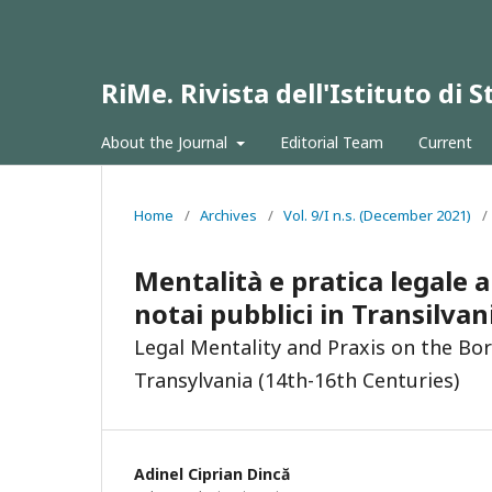
RiMe. Rivista dell'Istituto di
About the Journal
Editorial Team
Current
Home
/
Archives
/
Vol. 9/I n.s. (December 2021)
/
Mentalità e pratica legale a
notai pubblici in Transilvan
Legal Mentality and Praxis on the Bor
Transylvania (14th-16th Centuries)
Adinel Ciprian Dincă