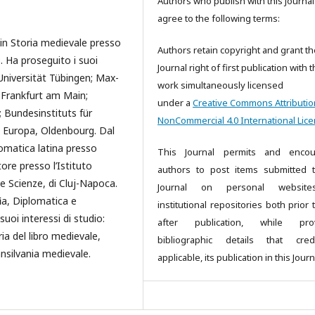
Authors who publish with this Journal
agree to the following terms:
 in Storia medievale presso
Authors retain copyright and grant th
. Ha proseguito i suoi
Journal right of first publication with 
-Universität Tübingen; Max-
work simultaneously licensed
 Frankfurt am Main;
under a
Creative Commons Attributio
; Bundesinstituts für
NonCommercial 4.0 International Lic
 Europa, Oldenbourg. Dal
omatica latina presso
This Journal permits and encou
ore presso l’Istituto
authors to post items submitted 
e Scienze, di Cluj-Napoca.
Journal on personal websit
ia, Diplomatica e
institutional repositories both prior
oi interessi di studio:
after publication, while prov
ia del libro medievale,
bibliographic details that cred
ransilvania medievale.
applicable, its publication in this Journ