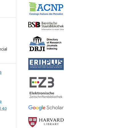
cial
ă
e
 4.0