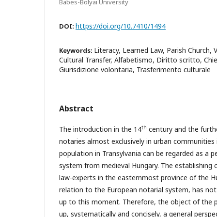
Babes-Bolyai University
https://doi.org/10.7410/1494
DOI:
Literacy, Learned Law, Parish Church, V
Keywords:
Cultural Transfer, Alfabetismo, Diritto scritto, Chi
Giurisdizione volontaria, Trasferimento culturale
Abstract
th
The introduction in the 14
century and the furth
notaries almost exclusively in urban communities
population in Transylvania can be regarded as a pec
system from medieval Hungary. The establishing o
law-experts in the easternmost province of the H
relation to the European notarial system, has no
up to this moment. Therefore, the object of the p
up, systematically and concisely, a general perspe