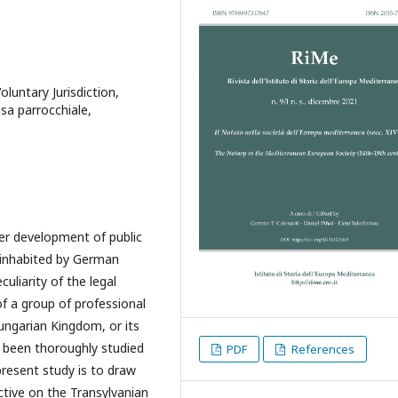
oluntary Jurisdiction,
esa parrocchiale,
er development of public
 inhabited by German
uliarity of the legal
f a group of professional
ungarian Kingdom, or its
t been thoroughly studied
PDF
References
resent study is to draw
ctive on the Transylvanian