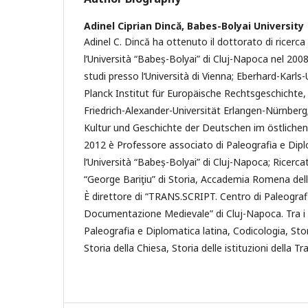
Adinel Ciprian Dincă,
Babes-Bolyai University
Adinel C. Dincă ha ottenuto il dottorato di ricerca
l’Università “Babeș-Bolyai” di Cluj-Napoca nel 2008
studi presso l‘Università di Vienna; Eberhard-Karls
Planck Institut für Europäische Rechtsgeschichte,
Friedrich-Alexander-Universität Erlangen-Nürnberg
Kultur und Geschichte der Deutschen im östlichen
2012 è Professore associato di Paleografia e Dipl
l’Università “Babeș-Bolyai” di Cluj-Napoca; Ricercat
“George Bariţiu” di Storia, Accademia Romena dell
È direttore di “TRANS.SCRIPT. Centro di Paleograf
Documentazione Medievale” di Cluj-Napoca. Tra i su
Paleografia e Diplomatica latina, Codicologia, Stor
Storia della Chiesa, Storia delle istituzioni della T