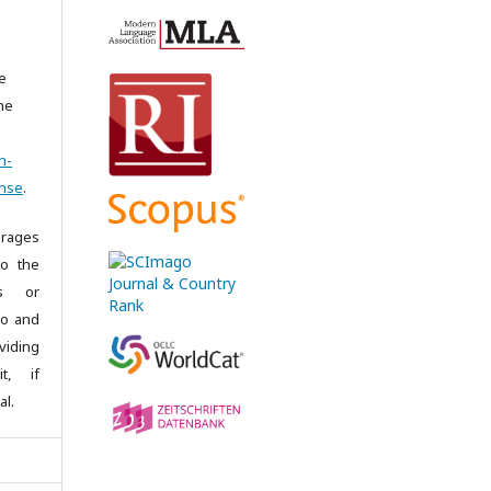
e
the
n-
ense
.
rages
to the
es or
 to and
iding
it, if
al.