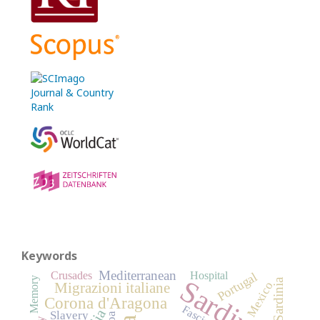
Keywords
Mediterranean
Crusades
Hospital
Portugal
Sardinia
Memory
Mexico
Migrazioni italiane
Corona d'Aragona
Fascism
Slavery