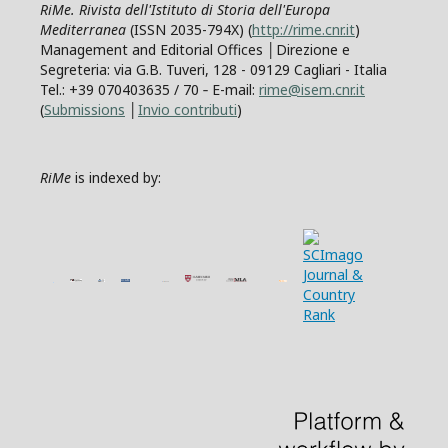
RiMe. Rivista dell'Istituto di Storia dell'Europa
Mediterranea
(ISSN 2035-794X) (
http://rime.cnr.it
)
Management and Editorial Offices │Direzione e
Segreteria: via G.B. Tuveri, 128 - 09129 Cagliari - Italia
Tel.: +39 070403635 / 70 ‐ E-mail:
rime@isem.cnr.it
(
Submissions
│
Invio contributi
)
RiMe
is indexed by: