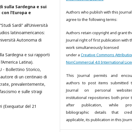
di sulla Sardegna e sui
Authors who publish with this Journal
i con l’Europa e
agree to the following terms:
Studi Sardi” all’Università
tudios latinoamericanos:
Authors retain copyright and grant th
’Università Autonoma di
Journal right of first publication with 
work simultaneously licensed
lla Sardegna e sui rapporti
under a
Creative Commons Attributio
 l’America Latina).
NonCommercial 4.0 International Lic
 - Bollettino Storico,
This Journal permits and encou
autore di un centinaio di
authors to post items submitted 
entrate, prevalentemente,
Journal on personal websit
ifascismo e sulle stragi
institutional repositories both prior
after publication, while prov
ri (Exequatur del 21
bibliographic details that cred
applicable, its publication in this Journ