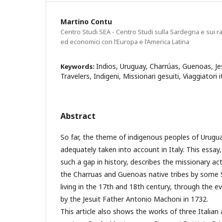
Martino Contu
Centro Studi SEA - Centro Studi sulla Sardegna e sui rapp
ed economici con l’Europa e l’America Latina
Indios, Uruguay, Charrúas, Guenoas, Jes
Keywords:
Travelers, Indigeni, Missionari gesuiti, Viaggiatori i
Abstract
So far, the theme of indigenous peoples of Urugu
adequately taken into account in Italy. This essay, 
such a gap in history, describes the missionary ac
the Charruas and Guenoas native tribes by some S
living in the 17th and 18th century, through the e
by the Jesuit Father Antonio Machoni in 1732.
This article also shows the works of three Italian