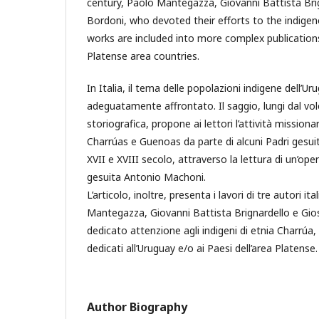
century, Paolo Mantegazza, Giovanni Battista Bri
Bordoni, who devoted their efforts to the indigen
works are included into more complex publicatio
Platense area countries.
In Italia, il tema delle popolazioni indigene dell’U
adeguatamente affrontato. Il saggio, lungi dal vo
storiografica, propone ai lettori l’attività missionar
Charrúas e Guenoas da parte di alcuni Padri gesuiti s
XVII e XVIII secolo, attraverso la lettura di un’op
gesuita Antonio Machoni.
L’articolo, inoltre, presenta i lavori di tre autori it
Mantegazza, Giovanni Battista Brignardello e Gi
dedicato attenzione agli indigeni di etnia Charrúa, 
dedicati all’Uruguay e/o ai Paesi dell’area Platense.
Author Biography