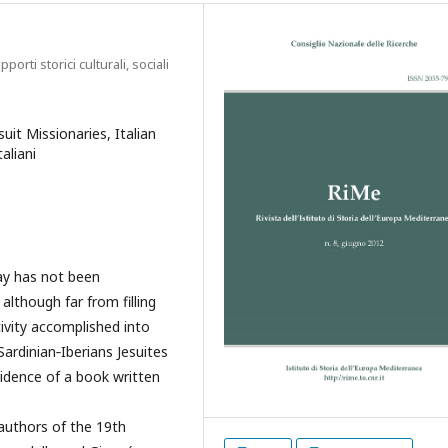
orti storici culturali, sociali
uit Missionaries, Italian
taliani
ay has not been
although far from filling
tivity accomplished into
ardinian‐Iberians Jesuites
vidence of a book written
 authors of the 19th