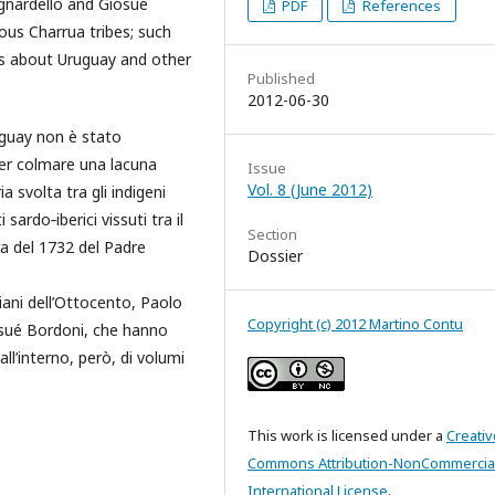
gnardello and Giosué
PDF
References
ous Charrua tribes; such
ns about Uruguay and other
Published
2012-06-30
ruguay non è stato
ler colmare una lacuna
Issue
Vol. 8 (June 2012)
ia svolta tra gli indigeni
ardo‐iberici vissuti tra il
Section
era del 1732 del Padre
Dossier
aliani dell’Ottocento, Paolo
Copyright (c) 2012 Martino Contu
osué Bordoni, che hanno
all’interno, però, di volumi
This work is licensed under a
Creativ
Commons Attribution-NonCommercial
International License
.