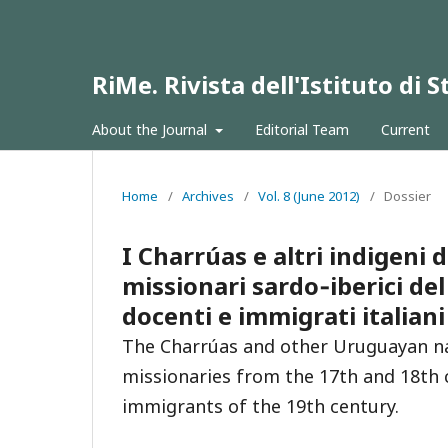
RiMe. Rivista dell'Istituto di
About the Journal
Editorial Team
Current
Home
/
Archives
/
Vol. 8 (June 2012)
/
Dossier
I Charrúas e altri indigeni 
missionari sardo‐iberici del 
docenti e immigrati italiani
The Charrúas and other Uruguayan nat
missionaries from the 17th and 18th c
immigrants of the 19th century.