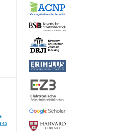
e
 4.0