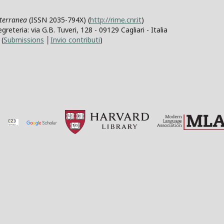
iterranea
(ISSN 2035-794X) (
http://rime.cnr.it
)
teria: via G.B. Tuveri, 128 - 09129 Cagliari - Italia
(
Submissions
│
Invio contributi
)