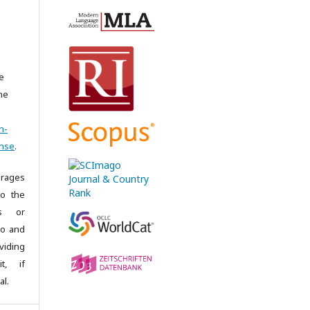
e
the
n-
ense
.
rages
to the
es or
 to and
iding
it, if
al.