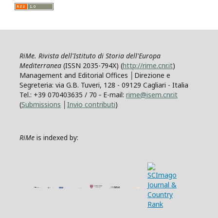
RiMe. Rivista dell'Istituto di Storia dell'Europa
Mediterranea
(ISSN 2035-794X) (
http://rime.cnr.it
)
Management and Editorial Offices │Direzione e
Segreteria: via G.B. Tuveri, 128 - 09129 Cagliari - Italia
Tel.: +39 070403635 / 70 ‐ E-mail:
rime@isem.cnr.it
(
Submissions
│
Invio contributi
)
RiMe
is indexed by: