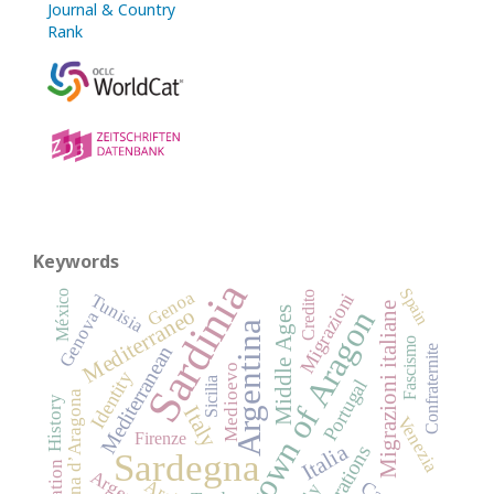
Keywords
Sardinia
Spain
Genoa
México
Credito
Migrazioni
Tunisia
Migrazioni italiane
Mediterraneo
Crown of Aragon
Middle Ages
Genova
Argentina
Fascismo
Mediterranean
Confraternite
Medioevo
Identity
Sicilia
Portugal
Corona d’Aragona
History
Italy
Venezia
Firenze
Italia
Migrations
Sardegna