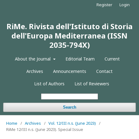
Register
Login
RiMe. Rivista dell'Istituto di Storia
dell'Europa Mediterranea (ISSN
2035-794X)
About the Journal
Editorial Team
Current
Archives
Announcements
Contact
List of Authors
List of Reviewers
Search
Home
/
Archives
/
Vol. 12/III n.s. (June 2023)
/
RiMe 12/III n.s. (June 2023). Special Issue