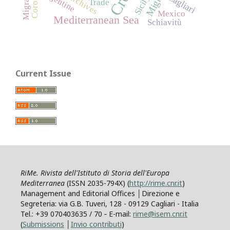
Migration
Argentine
Archives
Cagliari
Sicily
Trade
Mexico
Mediterranean Sea
Schiavitù
Current Issue
RiMe. Rivista dell'Istituto di Storia dell'Europa
Mediterranea
(ISSN 2035-794X) (
http://rime.cnr.it
)
Management and Editorial Offices │Direzione e
Segreteria: via G.B. Tuveri, 128 - 09129 Cagliari - Italia
Tel.: +39 070403635 / 70 ‐ E-mail:
rime@isem.cnr.it
(
Submissions
│
Invio contributi
)