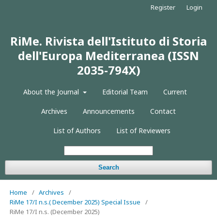
Register
Login
RiMe. Rivista dell'Istituto di Storia
dell'Europa Mediterranea (ISSN
2035-794X)
About the Journal
Editorial Team
Current
Archives
Announcements
Contact
List of Authors
List of Reviewers
Search
Home
/
Archives
/
RiMe 17/I n.s.( December 2025) Special Issue
/
RiMe 17/I n.s. (December 2025)