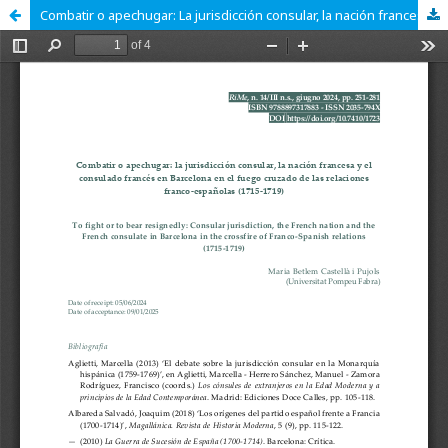
Combatir o apechugar: La jurisdicción consular, la nación francesa y el consulado francés en Barcelona en el fuego cruzado de las relaciones franco-españolas (1715-1719)