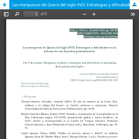
Las marquesas de Quirra del siglo XVII. Estrategias y dificultades en la defensa de sus derechos patrimoniales