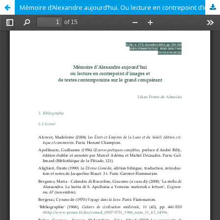
Mémoire d’Alexandre aujourd’hui. Ou lecture en contrepoint d’images et de textes contemporains sur le grand conquérant