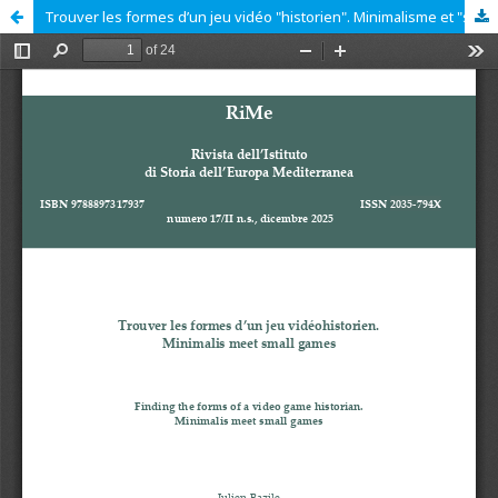
Trouver les formes d’un jeu vidéo "historien". Minimalisme et "small games"