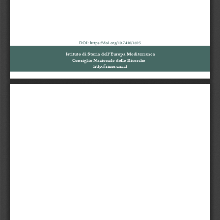
DOI: https://doi.org/10.7410/
1695
Istituto di Storia dell’Europa Mediterranea
Consiglio Nazionale delle Ricerche
http://rime.cnr.it