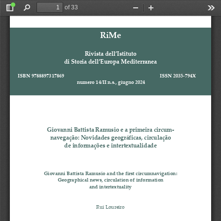
of 33
Toggle
Find
Zoom
Zoom
Too
Sidebar
Out
In
RiMe
Rivista dell’Istituto
di Storia dell’Europa Mediterranea
ISBN 
9788897317
869
ISSN 
2035
-
794X
numero 
1
4
/
I
I
n.s., 
giugno
202
4
Giovanni Battista Ramusio e a primeira circum
-
navegação:
Novidades 
geográficas, circulação
de informações e intertextualidade
Giovanni Battista Ramusio and the first circumnavigation:
Geographical news, circulation of information
and intertextuality
Rui Loureiro