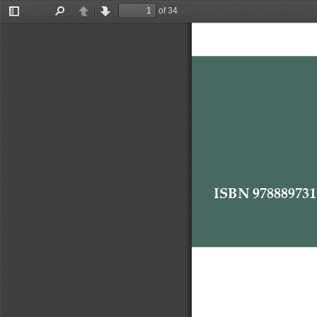
of 34
Toggle
Find
Previous
Next
Sidebar
ISBN 
978889731