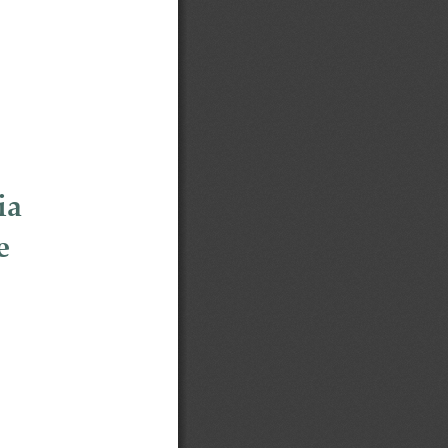
ia 
e 