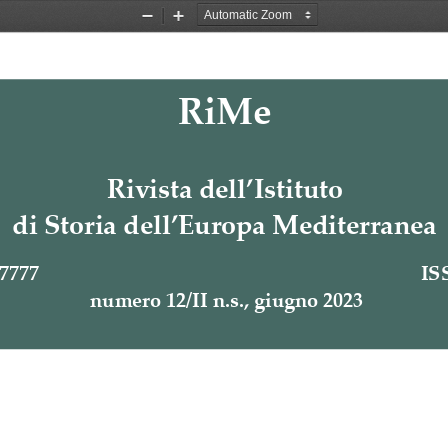
Zoom
Zoom
Out
In
RiMe
Rivista dell’Istituto
di Storia dell’Europa Mediterranea
77
77
IS
numero 
12/I
I
n.s., 
giugno 2023