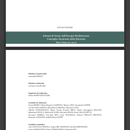
DOI
10.7410/1002
Istituto
di
Storia
dell’Europa
Mediterranea
Consiglio
Nazionale
delle
Ricerche
http://rime.to.cnr.it
Direttore
responsabile
Antonella
EMINA
Direttore
editoriale
Luciano
GALLINARI
Segreteria
di
redazione
Esther
MARTÍ
SENTAÑES
Comitato
di
redazione
Grazia
BIORCI,
Maria
Eugenia
CADEDDU,
Monica
CINI,
Alessandra
CIOPPI,
Yvonne
FRACASSETTI,
Raoudha
GUEMARA,
Maurizio
LUPO,
Alberto
MARTINENGO,
Maria
Grazia
Rosaria
MELE,
Maria
Giuseppina
MELONI,
Sebastiana
NOCCO,
Michele
M.
RABÀ,
Riccardo
REGIS,
Oscar
SANGUINETTI,
Giovanni
SERRELI,
Giovanni
SINI,
Luisa
SPAGNOLI,
Patrizia
SPINATO
BRUSCHI,
Massimo
VIGLIONE,
Isabella
Maria
ZOPPI
Comitato
scientifico
Luis
ADÃO
DA
FONSECA,
Sergio
BELARDINELLI,
Michele
BRONDINO,
Lucio
CARACCIOLO,
Dino
COFRANCESCO,
Daniela
COLI,