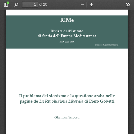
of 20
Toggle
Find
Zoom
Zoom
Too
Sidebar
Out
In
RiMe
Rivista
dell’Istituto
di
Storia
dell’Europa
Mediterranea
ISSN
2035
‐
794X
numero
9,
dicembre
2012
Il
problema
del
sionismo
e
la
questione
araba
nelle
pagine
de
La
Rivoluzione
Liber
a
le
di
Piero
Gobetti
Gianluca
Scroccu