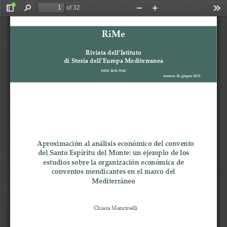
of 32
Toggle
Find
Zoom
Zoom
Too
Sidebar
Out
In
RiMe
Rivista
dell’Istituto
di
Storia
dell’Europa
Mediterranea
ISSN
2035
‐
794X
numero
10,
giugno
2013
Aproximación
al
análisis
económico
del
convento
del
Sa
Espíritu
del
Monte:
un
ejemplo
de
los
nto
estudios
sobre
la
organización
económica
de
conventos
mendicantes
en
el
marco
del
Mediterráneo
Chiara
Mancinelli