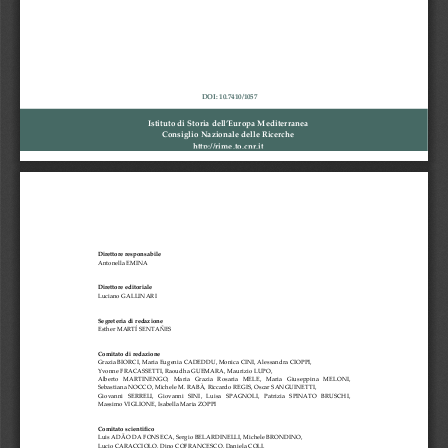
DOI:
10.7410/1057
Istituto
di
Storia
dell’Europa
Mediterranea
Consiglio
Nazionale
delle
Ricerche
http://rime.to.cnr.it
Direttore
responsabile
Antonella
EMINA
Direttore
editoriale
Luciano
GALLINARI
Segreteria
di
redazione
Esther
MARTÍ
SENTAÑES
Comitato
di
redazione
Grazia
BIORCI,
Maria
Eugenia
CADEDDU,
Monica
CINI,
Alessandra
CIOPPI,
Yvonne
FRACASSETTI,
Raoudha
GUEMARA,
Maurizio
LUPO,
Alberto
MARTINENGO,
Maria
Grazia
Rosaria
MELE,
Maria
Giuseppina
MELONI,
Sebastiana
NOCCO,
Michele
M.
RABÀ,
Riccardo
REGIS,
Oscar
SANGUINETTI,
Giovanni
SERRELI,
Giovanni
SINI,
Luisa
SPAGNOLI,
Patrizia
SPINATO
BRUSCHI,
Massimo
VIGLIONE,
Isabella
Maria
ZOPPI
Comitato
scientifico
Luis
ADÃO
DA
FONSECA,
Sergio
BELARDINELLI,
Michele
BRONDINO,
Lucio
CARACCIOLO,
Dino
COFRANCESCO,
Daniela
COLI,