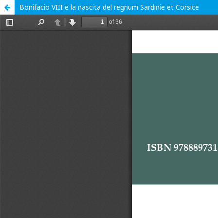
Bonifacio VIII e la nascita del regnum Sardinie et Corsice