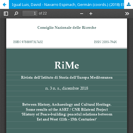
Igual Luis, David - Navarro Espinach, Germán (coords.) (2018) El País Valenciano en la Baja Edad Media. Valencia: Publicacions de la Universitat de Valencia, 366 p., ISBN: 9788491342229