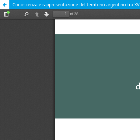
Conoscenza e rappresentazione del territorio argentino tra XVI 